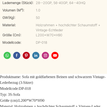
Lademenge (Stück):
28--20GP, 56-40GP, 64--40HQ
Volumen (m³):
1.0
GW(kg):
50
Material:
Holzrahmen + hochdichter Schaumstoff +
Vintage-Echtleder
Größe (cm):
L200*W70*H90
Modellcode:
DP-018
Produktname:
Sofa mit goldfarbenen Beinen und schwarzem Vintage-
Lederbezug (3-Sitzer)
Modellcode:
DP-018
Typ: 3S-Sofa
Größe (cm):
L200*W70*H90
Material: Holzrahmen + hochdichter Schaumstoff + Vintage-Leder