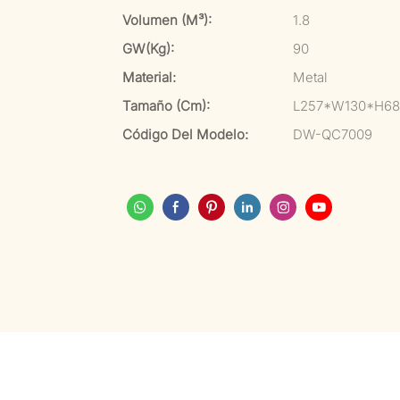
Volumen (m³):
1.8
GW(kg):
90
Material:
Metal
Tamaño (cm):
L257*W130*H68
Código Del Modelo:
DW-QC7009