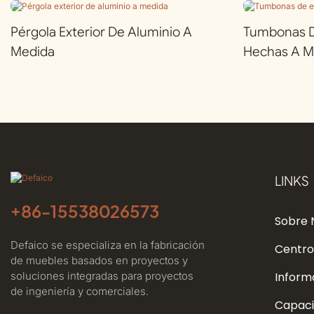
Pérgola Exterior De Aluminio A
Tumbonas De
Medida
Hechas A M
LINKS
+86-
15538026573
Sobre 
Defaico se especializa en la fabricación
Centro
de muebles basados ​​en proyectos y
soluciones integradas para proyectos
Inform
de ingeniería y comerciales.
Capaci