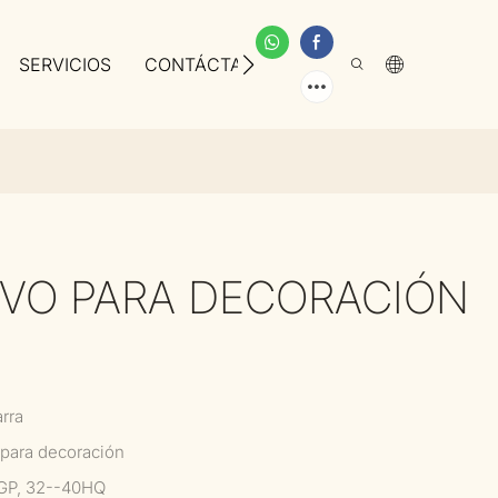
SERVICIOS
CONTÁCTANOS
SOBRE NOSOTROS
VO PARA DECORACIÓN
rra
para decoración
GP, 32--40HQ