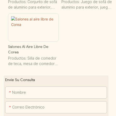
Productos: Conjunto de sofá
Productos: Juego de sofá de
de aluminio para exterior,
aluminio para exterior, juego
conjunto de comedor de
de comedor de aluminio para
aluminio para exterior, sillón
exterior, fogata para exterior,
orejero con cinta para
diván, juego de ocio para
exterior, columpios, conjunto
exterior.
de ocio para exterior,
jardinera de aluminio.
Salones Al Aire Libre De
Corea
Productos: Silla de comedor
de teca, mesa de comedor
de teca, juego de sofás de
teca, juego de sofás de
Envíe Su Consulta
aluminio, silla de comedor de
aluminio, mesa de comedor
de aluminio, sombrilla.
Nombre
Correo Electrónico