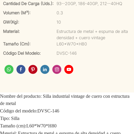
Cantidad De Carga (uds.):
93--20GP, 186-40GP, 212--40HQ
Volumen (m³):
0.3
GW(kg):
10
Material:
Estructura de metal + espuma de alta
densidad + cuero vintage
Tamaño (cm):
L60*W70*H80
Código Del Modelo:
DVSC-146
Nombre del producto:
Silla industrial vintage de cuero con estructura
de metal
Código del modelo:
DVSC-146
Tipo: Silla
Tamaño (cm):
L60*W70*H80
Material: Estructura de metal + espuma de alta densidad + cuero