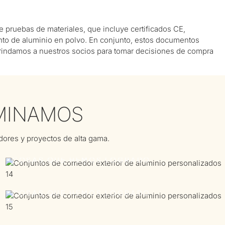
 pruebas de materiales, que incluye certificados CE,
ento de aluminio en polvo. En conjunto, estos documentos
 brindamos a nuestros socios para tomar decisiones de compra
RMINAMOS
COOPERATION
dores y proyectos de alta gama.
ACHIEVEMENTS
COSAS QUE HEMOS LOGRADO
COOPERATION
ACHIEVEMENTS
COSAS QUE HEMOS LOGRADO