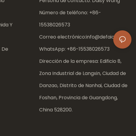
io
Persona de contacto: Daisy Wang
Número de teléfono: +86-
ida Y
15538026573
Correo electrónico:
info@defaico.com
s De
WhatsApp: +86-
15538026573
Dirección de la empresa: Edificio 8,
Zona Industrial de Langxin, Ciudad de
Danzao, Distrito de Nanhai, Ciudad de
Foshan, Provincia de Guangdong,
China 528200.