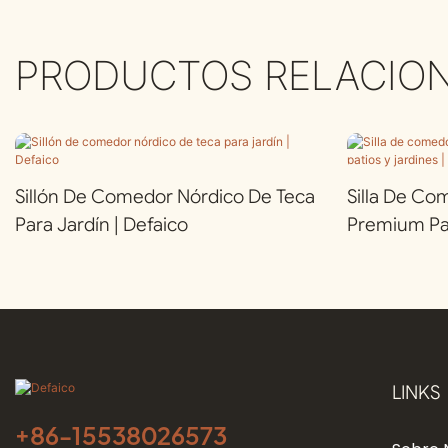
PRODUCTOS RELACIO
Sillón De Comedor Nórdico De Teca
Silla De Co
Para Jardín | Defaico
Premium Par
Defaico
LINKS
+86-
15538026573