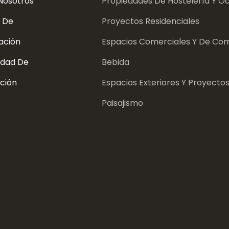
Nosotros
Propiedades De Hostelería Y Oc
 De
Proyectos Residenciales
ación
Espacios Comerciales Y De Com
dad De
Bebida
ción
Espacios Exteriores Y Proyecto
Paisajismo