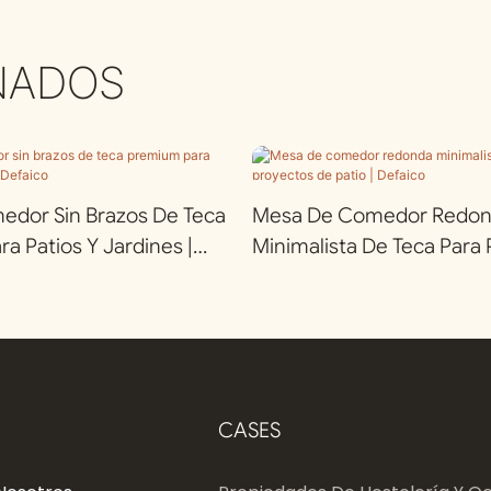
NADOS
medor Sin Brazos De Teca
Mesa De Comedor Redo
a Patios Y Jardines |
Minimalista De Teca Para
De Patio | Defaico
CASES