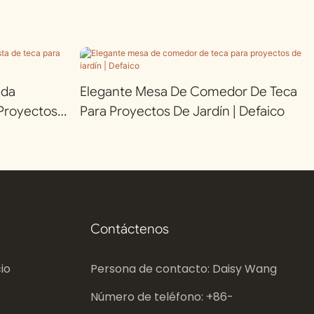
nda
Elegante Mesa De Comedor De Teca
 Proyectos
Para Proyectos De Jardín | Defaico
Contáctenos
io
Persona de contacto: Daisy Wang
Número de teléfono: +86-