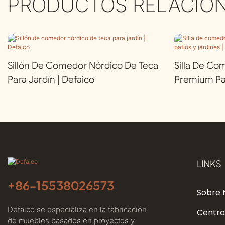
PRODUCTOS RELACIO
Sillón De Comedor Nórdico De Teca
Silla De Co
Para Jardín | Defaico
Premium Par
Defaico
LINKS
+86-
15538026573
Sobre 
Defaico se especializa en la fabricación
Centro
de muebles basados ​​en proyectos y