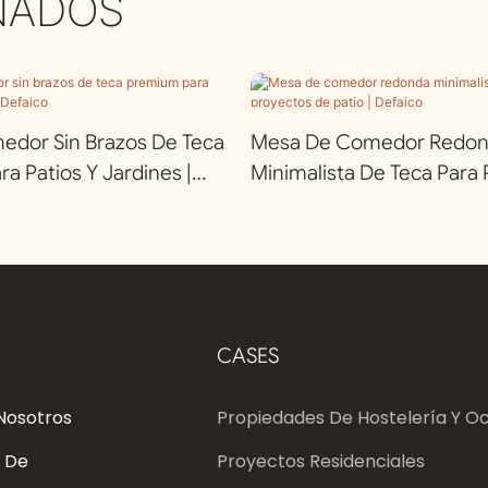
NADOS
medor Sin Brazos De Teca
Mesa De Comedor Redo
a Patios Y Jardines |
Minimalista De Teca Para
De Patio | Defaico
CASES
Nosotros
Propiedades De Hostelería Y Oc
 De
Proyectos Residenciales