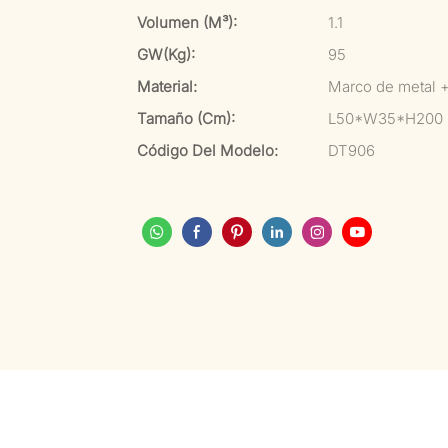
Volumen (m³):
1.1
GW(kg):
95
Material:
Marco de metal 
Tamaño (cm):
L50*W35*H200
Código Del Modelo:
DT906