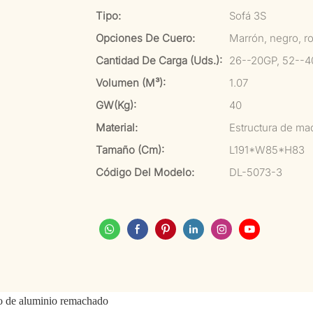
Tipo:
Sofá 3S
Opciones De Cuero:
Marrón, negro, ro
Cantidad De Carga (uds.):
26--20GP, 52--
Volumen (m³):
1.07
GW(kg):
40
Material:
Estructura de ma
Tamaño (cm):
L191*W85*H83
Código Del Modelo:
DL-5073-3
do de aluminio remachado