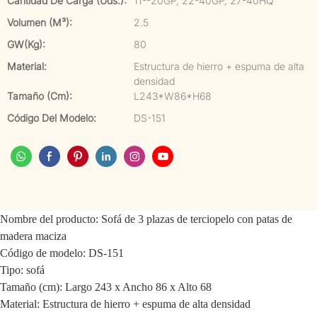
Cantidad De Carga (uds.):
11--20GP, 22-40GP, 27-40HQ
Volumen (m³):
2.5
GW(kg):
80
Material:
Estructura de hierro + espuma de alta
densidad
Tamaño (cm):
L243*W86*H68
Código Del Modelo:
DS-151
Nombre del producto: Sofá de 3 plazas de terciopelo con patas de
madera maciza
Código de modelo: DS-151
Tipo: sofá
Tamaño (cm): Largo 243 x Ancho 86 x Alto 68
Material: Estructura de hierro + espuma de alta densidad