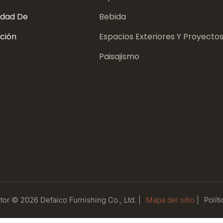
dad De
Bebida
ción
Espacios Exteriores Y Proyecto
Paisajismo
or © 2026 Defaico Furnishing Co., Ltd. |
Mapa del sitio
|
Políti