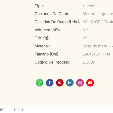
Tipo:
Heces
Opciones De Cuero:
Marrón, negro, ro
Cantidad De Carga (uds.):
93--20GP, 186-4
Volumen (m³):
0.3
GW(kg):
25
Material:
Base de metal + 
Tamaño (cm):
L48*W51*H104
Código Del Modelo:
DC805
 genuino vintage