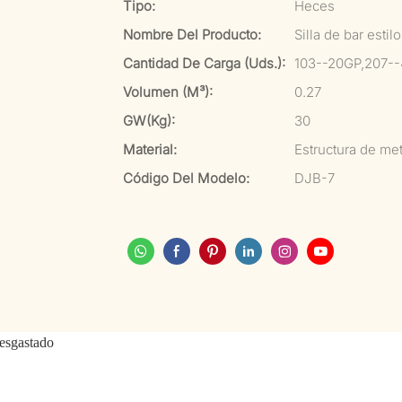
Tipo:
Heces
Nombre Del Producto:
Silla de bar esti
Cantidad De Carga (uds.):
103--20GP,207-
Volumen (m³):
0.27
GW(kg):
30
Material:
Estructura de me
Código Del Modelo:
DJB-7
desgastado