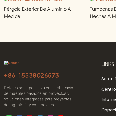
Pérgola Exterior De Aluminio A
Tumbonas De
Medida
Hechas A M
LINKS
+86-
15538026573
Sobre 
Defaico se especializa en la fabricación
Centro
de muebles basados ​​en proyectos y
soluciones integradas para proyectos
Inform
de ingeniería y comerciales.
Capaci