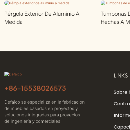
Pérgola Exterior De Aluminio A
Tumbonas De
Medida
Hechas A M
LINKS
+86-
15538026573
Sobre 
Defaico se especializa en la fabricación
Centro
de muebles basados ​​en proyectos y
soluciones integradas para proyectos
Inform
de ingeniería y comerciales.
Capaci