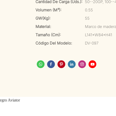
Cantidad De Carga (uds.):
50--20GP, 100--
Volumen (m³):
0.55
GW(kg):
55
Material:
Marco de madera 
Tamaño (cm):
L141*W84*H41
Código Del Modelo:
DV-097
egro Aviator