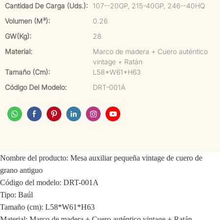
Cantidad De Carga (uds.):
107--20GP, 215-40GP, 246--40HQ
Volumen (m³):
0.26
GW(kg):
28
Material:
Marco de madera + Cuero auténtico
vintage + Ratán
Tamaño (cm):
L58*W61*H63
Código Del Modelo:
DRT-001A
Nombre del producto: Mesa auxiliar pequeña vintage de cuero de
grano antiguo
Código del modelo: DRT-001A
Tipo: Baúl
Tamaño (cm): L58*W61*H63
Material: Marco de madera + Cuero auténtico vintage + Ratán