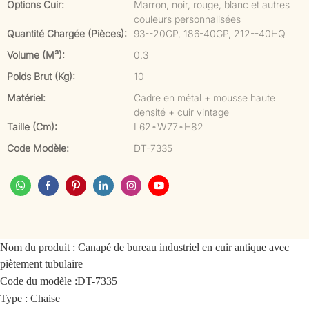
Options Cuir:
Marron, noir, rouge, blanc et autres
couleurs personnalisées
Quantité Chargée (pièces):
93--20GP, 186-40GP, 212--40HQ
Volume (m³):
0.3
Poids Brut (kg):
10
Matériel:
Cadre en métal + mousse haute
densité + cuir vintage
Taille (cm):
L62*W77*H82
Code Modèle:
DT-7335
Nom du produit :
Canapé de bureau industriel en cuir antique avec
piètement tubulaire
Code du modèle :
DT-7335
Type : Chaise