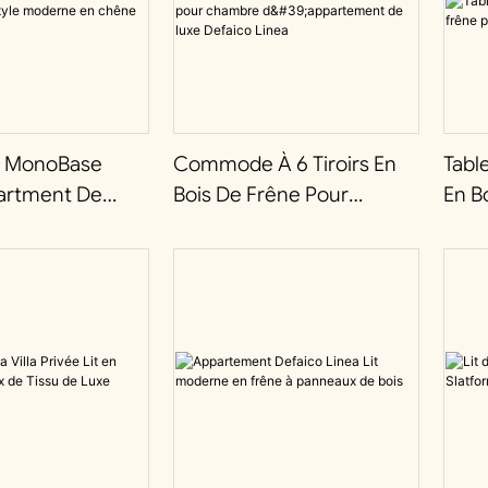
co MonoBase
Commode À 6 Tiroirs En
Tabl
artment De
Bois De Frêne Pour
En B
erne En Chêne
Chambre D'appartement
Cond
De Luxe Defaico Linea