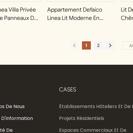
ea Villa Privée
Appartement Defaico
Lit 
êne Panneaux De
Linea Lit Moderne En
Chên
uxe
Frêne À Panneaux De Bois
Bout
1
2
CASES
os De Nous
Établissements Hôteliers Et De L
 D'information
Projets Résidentiels
té De
Espaces Commerciaux Et De