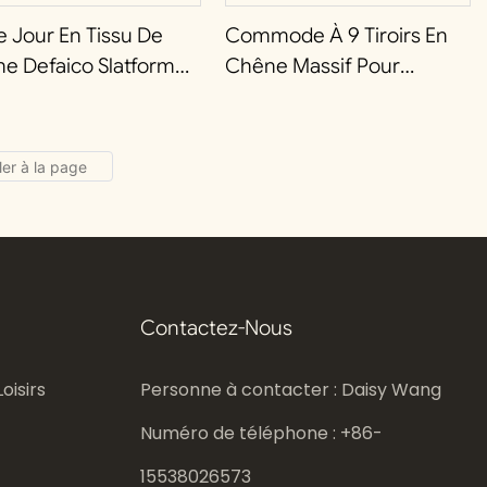
De Jour En Tissu De
Commode À 9 Tiroirs En
e Defaico Slatform
Chêne Massif Pour
ique Hotel
Chambre À Coucher
Defaico Slatform Luxury
Apartment
Contactez-Nous
oisirs
Personne à contacter : Daisy Wang
Numéro de téléphone : +86-
15538026573