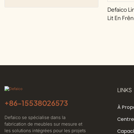
Defaico Lin
Lit En Fr
Tissu De L
LINKS
+86-
15538026573
À Prop
Defaico se spécialise dans la
Centre
fabrication de meubles sur mesure et
les solutions intégrées pour les projets
Capaci