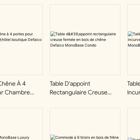
 Chêne À 4
Table D'appoint
Tabl
ur Chambre
Rectangulaire Creuse
Incu
utique Defaico
Fermée En Bois De Chêne
Defa
e
Defaico MonoBase Condo
2 Tir