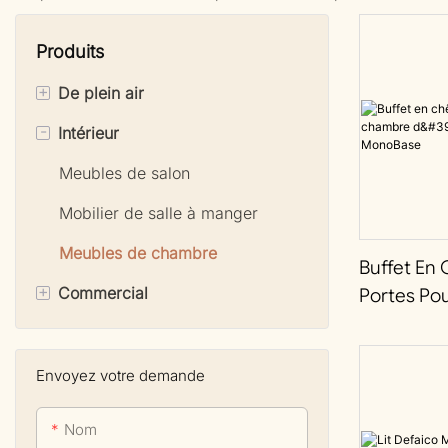
Produits
+
De plein air
-
Intérieur
Mobilier de jardin en aluminium
Mobilier d&#39;extérieur en
Meubles de salon
teck
Mobilier de salle à manger
Mobilier d&#39;extérieur
Meubles de chambre
rembourré
Buffet En
+
Commercial
Portes Po
Mobilier de jardin en rotin
D'hôtel Bo
Bancs et banquettes
Accessoires d&#39;extérieur
MonoBas
Chaises commerciales
Envoyez votre demande
Tabourets de bar et de
Nom
comptoir