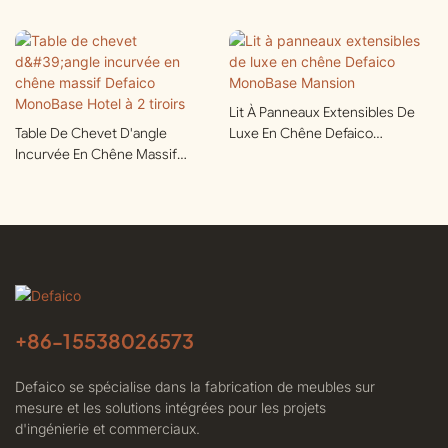
Lit À Panneaux Extensibles De
Table De Chevet D'angle
Luxe En Chêne Defaico
Incurvée En Chêne Massif
MonoBase Mansion
Defaico MonoBase Hotel À 2
Tiroirs
+86-
15538026573
Defaico se spécialise dans la fabrication de meubles sur
mesure et les solutions intégrées pour les projets
d'ingénierie et commerciaux.