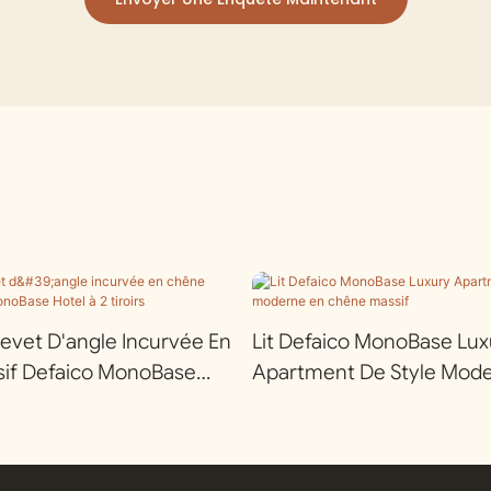
evet D'angle Incurvée En
Lit Defaico MonoBase Lux
if Defaico MonoBase
Apartment De Style Mod
roirs
Chêne Massif