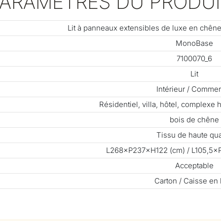
PARAMÈTRES DU PRODUI
Lit à panneaux extensibles de luxe en chê
MonoBase
7100070_6
Lit
Intérieur / Commer
Résidentiel, villa, hôtel, complexe 
bois de chêne
Tissu de haute qua
L268×P237×H122 (cm) / L105,5×
Acceptable
Carton / Caisse en 