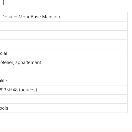
T
ne Defaico MonoBase Mansion
cial
hôtelier, appartement
lité
P93×H48 (pouces)
bois