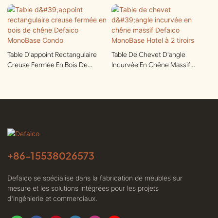
Table D'appoint Rectangulaire
Table De Chevet D'angle
Creuse Fermée En Bois De
Incurvée En Chêne Massif
Chêne Defaico MonoBase
Defaico MonoBase Hotel À 2
Condo
Tiroirs
+86-
15538026573
Defaico se spécialise dans la fabrication de meubles sur
mesure et les solutions intégrées pour les projets
d'ingénierie et commerciaux.