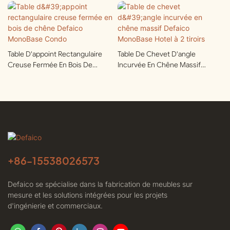
Table D'appoint Rectangulaire
Table De Chevet D'angle
Creuse Fermée En Bois De
Incurvée En Chêne Massif
Chêne Defaico MonoBase
Defaico MonoBase Hotel À 2
Condo
Tiroirs
+86-
15538026573
Defaico se spécialise dans la fabrication de meubles sur
mesure et les solutions intégrées pour les projets
d'ingénierie et commerciaux.