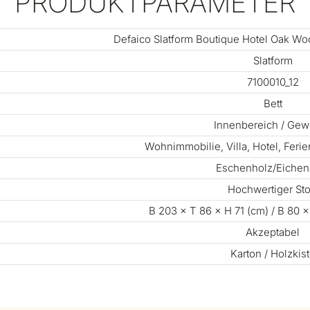
PRODUKTPARAMETER
Defaico Slatform Boutique Hotel Oak Wo
Slatform
7100010_12
Bett
Innenbereich / Ge
Wohnimmobilie, Villa, Hotel, Feri
Eschenholz/Eichen
Hochwertiger Sto
B 203 × T 86 × H 71 (cm) / B 80 ×
Akzeptabel
Karton / Holzkis