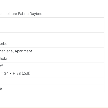
od Leisure Fabric Daybed
werbe
enanlage, Apartment
holz
ff
 T 34 × H 28 (Zoll)
te