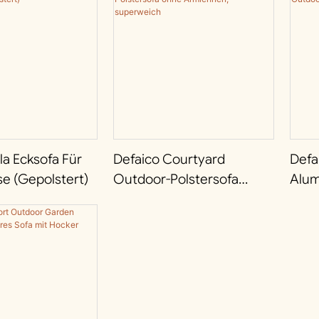
lla Ecksofa Für
Defaico Courtyard
Defa
se (gepolstert)
Outdoor-Polstersofa
Alum
Ohne Armlehnen,
Gepo
Superweich
Arm