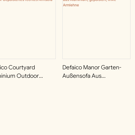
ico Courtyard
Defaico Manor Garten-
inium Outdoor
Außensofa Aus
lstertes Rechtes
Aluminium, Gepolstert,
sofa
Linke Armlehne