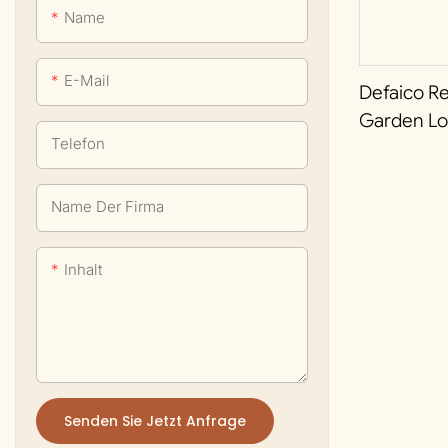
Name
Bar- und Tresenhocker
Kommerzielle Tische
E-Mail
Defaico R
Garden L
Telefon
Modulares
Hocker
Name Der Firma
Inhalt
Senden Sie Jetzt Anfrage