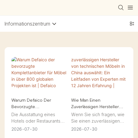
Informationszentrum
Warum Defaico Der
Wie Man Einen
Bevorzugte
Zuverlässigen Hersteller
Komplettanbieter Für
Von Technischen Möbeln
Die Ausstattung eines
Wenn Sie sich fragen, wie
Möbel In Über 800
In China Auswählt: Ein
Hotels oder Restaurants
Sie einen zuverlässigen
Globalen Projekten Ist |
Leitfaden Von Experten Mit
von nur einem Lieferanten
chinesischen Hersteller
2026
07
30
2026
07
30
Defaico
12 Jahren Erfahrung |
klingt ungewöhnlich, doch
finden, sind Sie hier genau