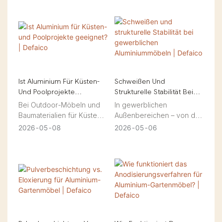
Defaico
Defaico Furniture hat
richtig. Mit 12 Jahren
bereits über 800 Kunden
Branchenerfahrung bietet
weltweit mit
Ihnen dieser Leitfaden
maßgeschneiderten
praktische Tipps für Ihr
Komplettlösungen
Projekt.
begeistert. Erfahren Sie
mehr .
Ist Aluminium Für Küsten-
Schweißen Und
Und Poolprojekte
Strukturelle Stabilität Bei
Geeignet? | Defaico
Gewerblichen
Bei Outdoor-Möbeln und
In gewerblichen
Aluminiummöbeln |
Baumaterialien für Küsten-
Außenbereichen – von den
Defaico
und Poolprojekte sind
Terrassen von Inselresorts
2026
05
08
2026
05
06
Langlebigkeit,
am Meer bis zu den
Korrosionsbeständigkeit
belebten Patios von
und langfristige
Küstenrestaurants –
Leistungsfähigkeit
müssen Möbel extremen
unerlässlich. Bauträger,
Witterungsbedingungen
Bauunternehmen,
standhalten und
Innenarchitekten und
gleichzeitig höchste
Gastronomiebetriebe –
Stabilität gewährleisten. Für
wichtige Kunden von
Bauträger,