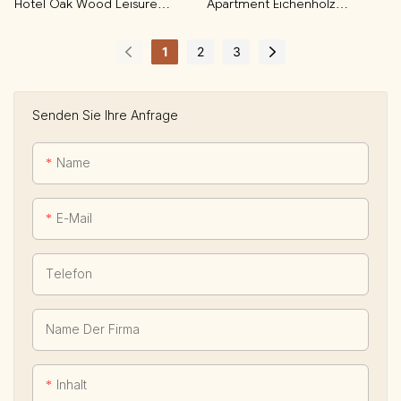
Hotel Oak Wood Leisure
Apartment Eichenholz
Fabric Daybed
Schlafzimmer Kommode Mit 9
Schubladen
1
2
3
Senden Sie Ihre Anfrage
Name
E-Mail
Telefon
Name Der Firma
Inhalt