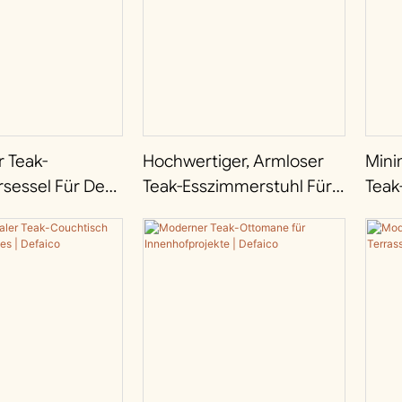
 Teak-
Hochwertiger, Armloser
Mini
sessel Für Den
Teak-Esszimmerstuhl Für
Teak
efaico
Garten Und Terrasse |
Terr
Defaico
Defa