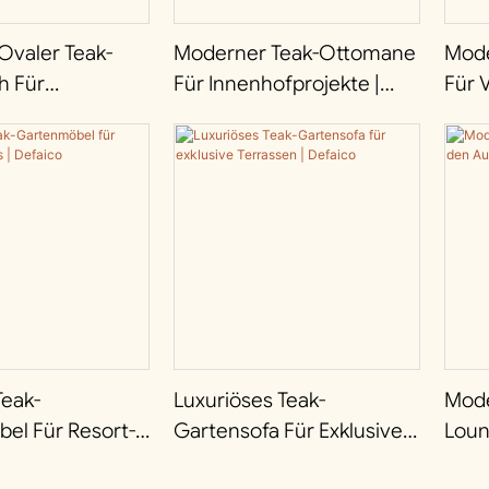
Ovaler Teak-
Moderner Teak-Ottomane
Mode
h Für
Für Innenhofprojekte |
Für V
nges | Defaico
Defaico
Terr
Defa
eak-
Luxuriöses Teak-
Mode
el Für Resort-
Gartensofa Für Exklusive
Loun
Defaico
Terrassen | Defaico
Auße