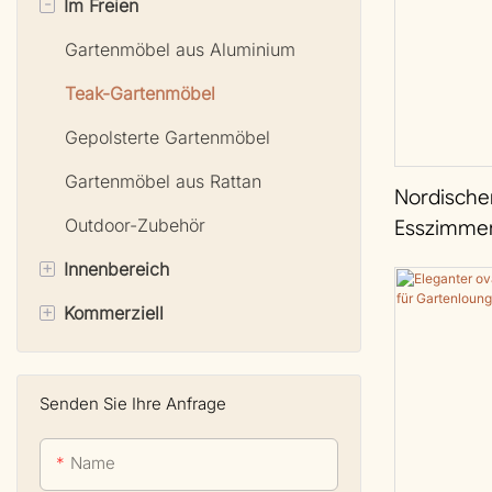
-
Im Freien
Gartenmöbel aus Aluminium
Teak-Gartenmöbel
Gepolsterte Gartenmöbel
Gartenmöbel aus Rattan
Nordischer
Outdoor-Zubehör
Esszimmer
Garten | D
+
Innenbereich
+
Kommerziell
Wohnzimmermöbel
Esszimmermöbel
Bänke und Sitzbänke
Schlafzimmermöbel
Stühle für den gewerblichen
Senden Sie Ihre Anfrage
Bereich
Name
Bar- und Tresenhocker