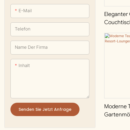
Kommerzielle Tische
E-Mail
Eleganter 
Couchtisc
Telefon
Gartenlou
Name Der Firma
Inhalt
Moderne T
Senden Sie Jetzt Anfrage
Gartenmöb
Lounges | 