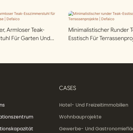
r, Armloser Teak-
Minimalistischer Runder T
tuhl Für Garten Und
Esstisch Für Terrassenproj
efaico
Defaico
CASES
ns
Hotel- Und Freizeitimmobilien
ationszentrum
Wohnbauprojekte
tionskapazität
Gewerbe- Und Gastronomieflä