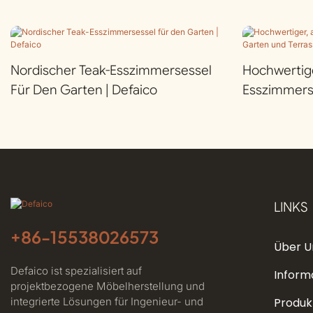
Nordischer Teak-Esszimmersessel
Hochwertige
Für Den Garten | Defaico
Esszimmers
Terrasse | D
LINKS
+86-
15538026573
Über U
Defaico ist spezialisiert auf
Inform
projektbezogene Möbelherstellung und
integrierte Lösungen für Ingenieur- und
Produk