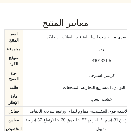
معايير المنتج
اسم
عصري من خشب الساج لفناءات الفيلات | ديفايكو
المنتج
بريرا
مجموعة
نموذج
4101321_5
الكود
نوع
كرسي استرخاء
المنتج
ة، النوادي، المشاريع التجارية، المنتجعات
طلب
مادة
خشب الساج
الإطار
 للأشعة فوق البنفسجية، مقاوم للماء، ورغوة سريعة الجفاف
قماش
مقاس
مقبول
التخصيص