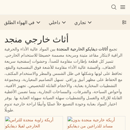
تجاري
داخلي
في الهواء الطلق
أثاث خارجي منجد
تجمع
أثاثات ديفايكو الخارجية المنجدة
بين المواد عالية الأداء والحرفية
الراقية لابتكار مقاعد متينة ومريحة مصممة خصيصًا للاستخدام الخارجي.
تتميز كل قطعة بإطارات مقاومة للصدأ، وحشوات إسفنجية سريعة
الجفاف، وأقمشة عالية الأداء مقاومة للأشعة فوق البنفسجية والبقع،
تحافظ على لونها وشكلها في ظل الشمس والمطر والاستخدام المكثف،
مع الحفاظ على مظهر أنيق وراقي. تسهل التصاميم المعيارية، ومجموعة
التشطيبات المختارة بعناية، والأحجام القابلة للتخصيص، تجهيز الأفنية،
وأحواض السباحة، والشرفات، والمساحات التجارية، بينما تضمن الأغطية
القابلة للإزالة والغسل والتشطيبات سهلة الصيانة سهولة العناية بها. يوفر
اختيار المواد بعناية وجودة التصنيع حلاً عمليًا وأنيقًا لراحة خارجية تدوم
طويلًا.