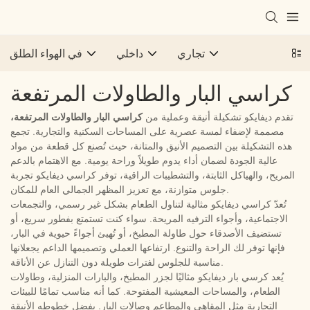
تجاري
داخلي
في الهواء الطلق
كراسي البار والطاولات المرتفعة
تقدم ديفايكو تشكيلة أنيقة وعملية من
كراسي البار والطاولات المرتفعة،
مصممة لإضفاء لمسة عصرية على المساحات السكنية والتجارية. تجمع
هذه التشكيلة بين التصميم الأنيق والمتانة، حيث تُصنع كل قطعة من مواد
عالية الجودة لضمان أداء يدوم طويلاً وراحة يومية. مع الاهتمام بالدعم
المريح، والهياكل الثابتة، والتشطيبات الراقية، توفر كراسي ديفايكو تجربة
جلوس متوازنة، مع تعزيز المظهر الجمالي العام للمكان.
تُعدّ كراسي ديفايكو مثالية لتناول الطعام بشكل غير رسمي، والتجمعات
الاجتماعية، وأجواء الترفيه المريحة. سواء كنت تستمتع بفطور سريع، أو
تستضيف الأصدقاء حول طاولة المطبخ، أو تُهيئ أجواءً حيوية في البار،
فإنها توفر لك الراحة والتنوع. ارتفاعها العملي وتصميمها الداعم يجعلانها
مناسبة للجلوس لفترات طويلة دون التنازل عن الأناقة.
يُعد كرسي بار ديفايكو مثاليًا لجزر المطبخ، والبارات المنزلية، وطاولات
الطعام، والمساحات المعيشية المفتوحة. كما أنه مناسب تمامًا للبيئات
التجارية مثل المقاهي والمطاعم وصالات البار. بفضل خطوطه الأنيقة