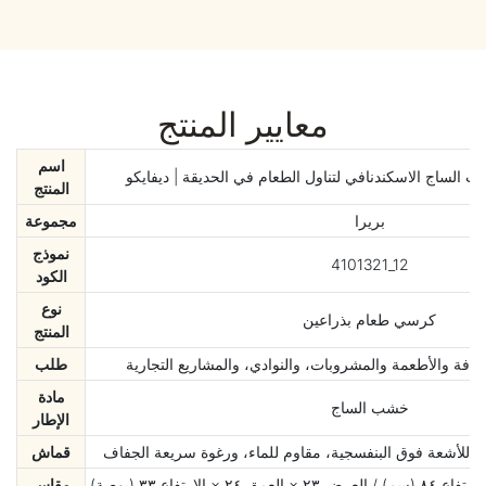
معايير المنتج
اسم
لساج الاسكندنافي لتناول الطعام في الحديقة | ديفايكو
المنتج
بريرا
مجموعة
نموذج
4101321_12
الكود
نوع
كرسي طعام بذراعين
المنتج
افة والأطعمة والمشروبات، والنوادي، والمشاريع التجارية
طلب
مادة
خشب الساج
الإطار
م للأشعة فوق البنفسجية، مقاوم للماء، ورغوة سريعة الجفاف
قماش
مقاس