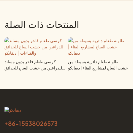
المنتجات ذات الصلة
طاولة طعام دائرية بسيطة من
كرسي طعام فاخر بدون مساند
خشب الساج لمشاريع الفناء | ديفايكو
للذراعين من خشب الساج للحدائق
والفناءات | ديفايكو
+86-
15538026573