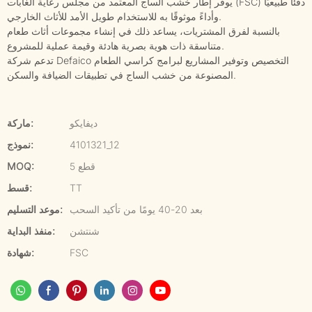
يوفر إطار خشب الساج المعتمد من مجلس رعاية الغابات (FSC) دفئًا طبيعيًا
وأداءً موثوقًا به للاستخدام طويل الأمد للأثاث الخارجي.
بالنسبة لفرق المشتريات، يساعد ذلك في إنشاء مجموعات أثاث طعام
متناسقة ذات هوية بصرية هادئة وقيمة عملية للمشروع.
تدعم شركة Defaico التخصيص وتوفير المشاريع لبرامج كراسي الطعام
المصنوعة من خشب الساج في تطبيقات الضيافة والسكن.
ديفايكو
ماركة:
4101321_12
نموذج:
5 قطع
MOQ:
TT
قسط:
بعد 20-40 يومًا من تأكيد السحب
موعد التسليم:
شنتشن
منفذ البداية:
FSC
شهادة: