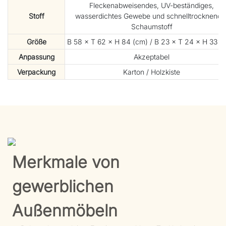
Fleckenabweisendes, UV-beständiges,
Stoff
wasserdichtes Gewebe und schnelltrocknende
Schaumstoff
Größe
B 58 × T 62 × H 84 (cm) / B 23 × T 24 × H 33 (Z
Anpassung
Akzeptabel
Verpackung
Karton / Holzkiste
Merkmale von
gewerblichen
Außenmöbeln