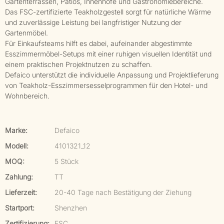
Gartenterrassen, Patios, Innenhöfe und Gastronomiebereiche.
Das FSC-zertifizierte Teakholzgestell sorgt für natürliche Wärme
und zuverlässige Leistung bei langfristiger Nutzung der
Gartenmöbel.
Für Einkaufsteams hilft es dabei, aufeinander abgestimmte
Esszimmermöbel-Setups mit einer ruhigen visuellen Identität und
einem praktischen Projektnutzen zu schaffen.
Defaico unterstützt die individuelle Anpassung und Projektlieferung
von Teakholz-Esszimmersesselprogrammen für den Hotel- und
Wohnbereich.
Marke:
Defaico
Modell:
4101321_12
MOQ:
5 Stück
Zahlung:
TT
Lieferzeit:
20-40 Tage nach Bestätigung der Ziehung
Startport:
Shenzhen
Zertifizierung:
FSC