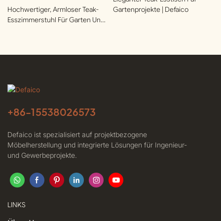
Hochwertiger, Armloser Teak-
Gartenprojekte | Defaico
Esszimmerstuhl Für Garten Und
Terrasse | Defaico
+86-
15538026573
Defaico ist spezialisiert auf projektbezogene
Möbelherstellung und integrierte Lösungen für Ingenieur-
und Gewerbeprojekte.
LINKS