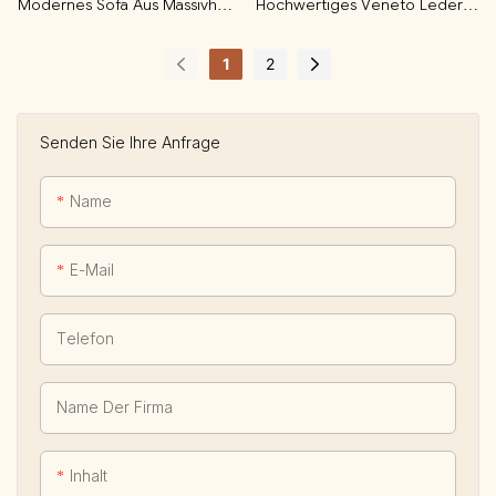
Modernes Sofa Aus Massivholz
Hochwertiges Veneto Leder-
In Gebranntem Orange
Bewegungssofa
1
2
Senden Sie Ihre Anfrage
Name
E-Mail
Telefon
Name Der Firma
Inhalt