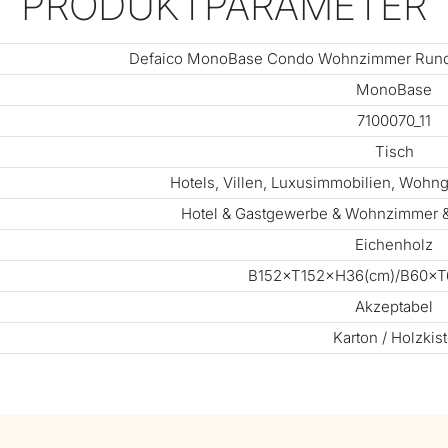
PRODUKTPARAMETER
Defaico MonoBase Condo Wohnzimmer Runde
MonoBase
7100070_11
Tisch
Hotels, Villen, Luxusimmobilien, Woh
Hotel & Gastgewerbe & Wohnzimmer &
Eichenholz
B152×T152×H36(cm)/B60×T6
Akzeptabel
Karton / Holzkis