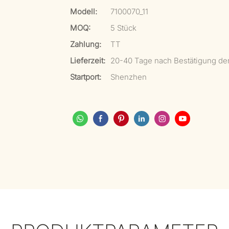
Modell:
7100070_11
MOQ:
5 Stück
Zahlung:
TT
Lieferzeit:
20-40 Tage nach Bestätigung de
Startport:
Shenzhen