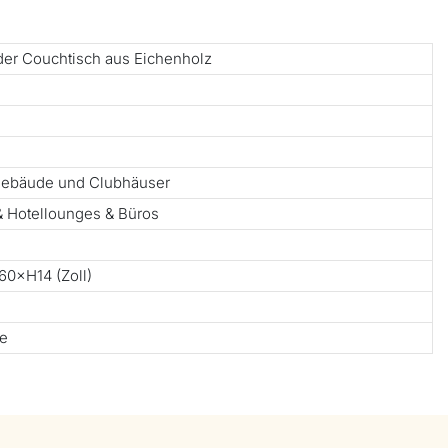
r Couchtisch aus Eichenholz
ngebäude und Clubhäuser
 Hotellounges & Büros
0×H14 (Zoll)
te