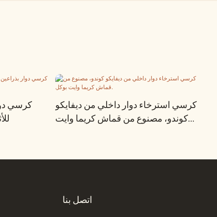
كرسي استرخاء دوار داخلي من ديفايكو
كرسي دوا
كوندو، مصنوع من قماش كريما وايت
للأ
بوكل.
اتصل بنا