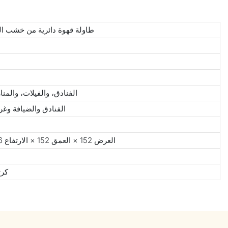
طاولة قهوة دائرية من خشب ال
الفنادق، والفيلات، والمن
الفنادق والضيافة وغ
العرض 152 × العمق 152 × الارتفاع 36 (سم) / العرض 60 × العمق 60 × الارتفاع 14 (بوصة)
كرت