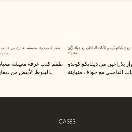
ر بذراعين من ديفايكو كوندو
طقم كنب غرفة معيشة معي
ثاث الداخلي مع حواف متباينة
البلوط الأبيض من ديفا
CASES