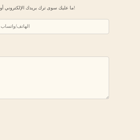
ما عليك سوى ترك بريدك الإلكتروني أو رقم هاتفك في نموذج الاتصال حتى نتمكن من إرسال عرض أسعار مجاني لك لمجموعة واسعة من التصاميم لدينا!
الهاتف/واتساب