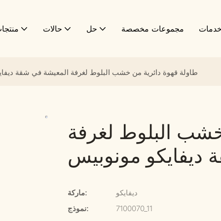
دمات
مجموعات مخصصة
حل
حالات
منتجا
طاولة قهوة دائرية من خشب البلوط لغرفة المعيشة في شقة ديفاي
خشب البلوط لغرفة
 ديفايكو مونوبيس
ديفايكو
ماركة:
7100070_11
نموذج: