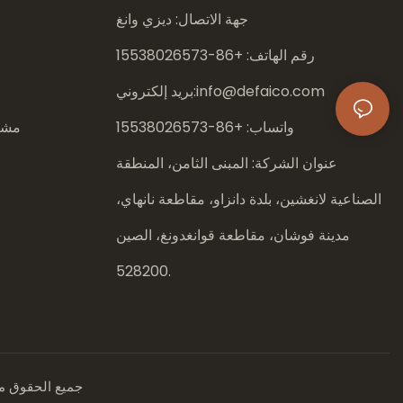
جهة الاتصال: ديزي وانغ
رقم الهاتف: +86-
15538026573
info@defaico.com
بريد إلكتروني:
واتساب: +86-
15538026573
مشار
عنوان الشركة: المبنى الثامن، المنطقة
الصناعية لانغشين، بلدة دانزاو، مقاطعة نانهاي،
مدينة فوشان، مقاطعة قوانغدونغ، الصين
528200.
جميع الحقوق محفوظة © 2026 لشركة د