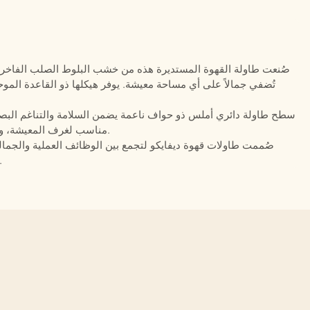
صُنعت طاولة القهوة المستديرة هذه من خشب البلوط الصلب الفاخر، و
تُضفي جمالاً على أي مساحة معيشة. يوفر هيكلها ذو القاعدة الموحد
سطح طاولة دائري أملس ذو حواف ناعمة يضمن السلامة والتناغم البصري
مناسب لغرف المعيشة، وردهات الفنادق، والمكاتب، والمشاريع السكنية الفاخرة.
صُممت طاولات قهوة ديفايكو لتجمع بين الوظائف العملية والجمالي
التصميم العصري والمواد المتينة وأن