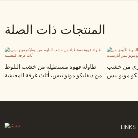
المنتجات ذات الصلة
اري من خشب
طاولة قهوة مستطيلة من خشب البلوط
يكو مونو بيس
من ديفايكو مونو بيس، أثاث غرفة المعيشة
أبارتمنت
LINKS