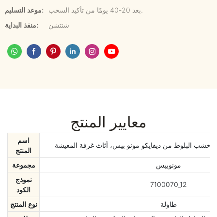
بعد 20-40 يومًا من تأكيد السحب.
موعد التسليم:
شنتشن
منفذ البداية:
معايير المنتج
اسم
 خشب البلوط من ديفايكو مونو بيس، أثاث غرفة المعيشة
المنتج
مونوبيس
مجموعة
نموذج
7100070_12
الكود
طاولة
نوع المنتج