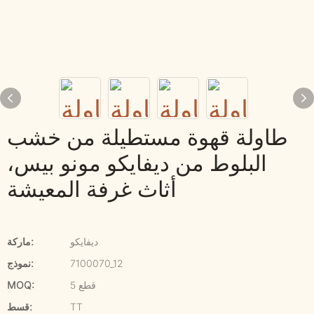
طاولة قهوة مستطيلة من خشب
البلوط من ديفايكو مونو بيس،
أثاث غرفة المعيشة
ديفايكو
ماركة:
7100070_12
نموذج:
5 قطع
MOQ:
TT
قسط: