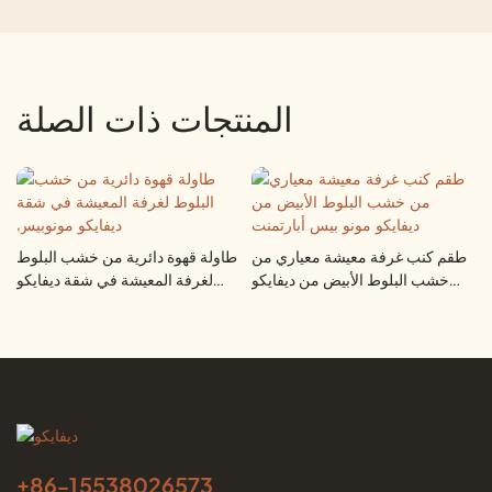
المنتجات ذات الصلة
طقم كنب غرفة معيشة معياري من
طاولة قهوة دائرية من خشب البلوط
خشب البلوط الأبيض من ديفايكو
لغرفة المعيشة في شقة ديفايكو
مونو بيس أبارتمنت
مونوبيس
+86-
15538026573