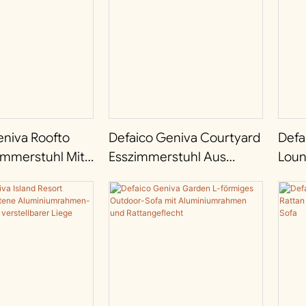
eniva Roofto
Defaico Geniva Courtyard
Defa
immerstuhl Mit
Esszimmerstuhl Aus
Loun
mrahmen Und
Rattan Mit
Gefl
lecht
Aluminiumrahmen
Alum