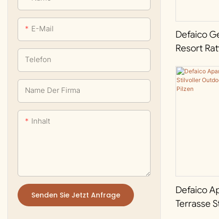
Bar- und Tresenhocker
Kommerzielle Tische
E-Mail
Defaico Ge
Resort Rat
Telefon
Geflochte
Aluminiu
Außenpool
Name Der Firma
Verstellba
Inhalt
Defaico A
Senden Sie Jetzt Anfrage
Terrasse St
Outdoor-T