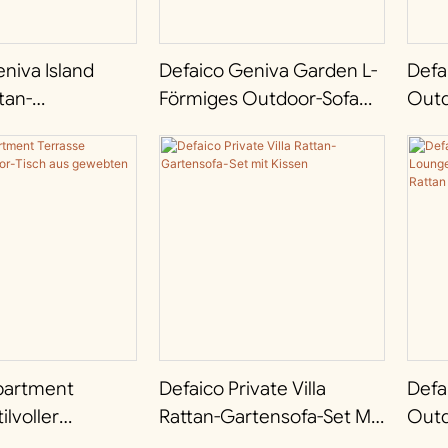
niva Island
Defaico Geniva Garden L-
Defa
tan-
Förmiges Outdoor-Sofa
Outd
ne
Mit Aluminiumrahmen
Alum
mrahmen-
Und Rattangeflecht
s Mit
rer Liege
partment
Defaico Private Villa
Defa
ilvoller
Rattan-Gartensofa-Set Mit
Outd
isch Aus
Kissen
Hand