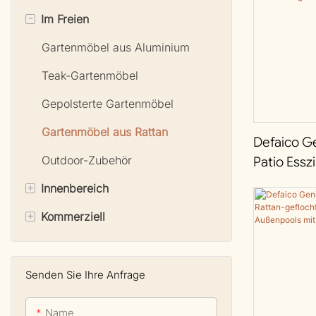
-
Im Freien
Gartenmöbel aus Aluminium
Teak-Gartenmöbel
Gepolsterte Gartenmöbel
Gartenmöbel aus Rattan
Defaico G
Outdoor-Zubehör
Patio Essz
Aluminiu
+
Innenbereich
Rattangef
+
Kommerziell
Wohnzimmermöbel
Esszimmermöbel
Bänke und Sitzbänke
Schlafzimmermöbel
Stühle für den gewerblichen
Senden Sie Ihre Anfrage
Bereich
Name