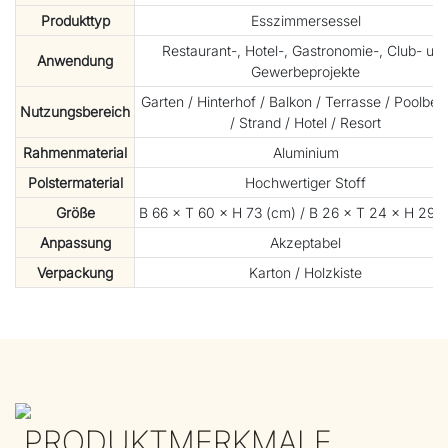
Produkttyp
Esszimmersessel
Restaurant-, Hotel-, Gastronomie-, Club- un
Anwendung
Gewerbeprojekte
Garten / Hinterhof / Balkon / Terrasse / Poolber
Nutzungsbereich
/ Strand / Hotel / Resort
Rahmenmaterial
Aluminium
Polstermaterial
Hochwertiger Stoff
Größe
B 66 × T 60 × H 73 (cm) / B 26 × T 24 × H 29 (Z
Anpassung
Akzeptabel
Verpackung
Karton / Holzkiste
PRODUKTMERKMALE