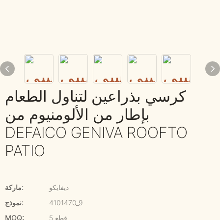
كرسي بذراعين لتناول الطعام
بإطار من الألومنيوم من
DEFAICO GENIVA ROOFTO
PATIO
ديفايكو
ماركة:
4101470_9
نموذج:
5 قطع
MOQ: