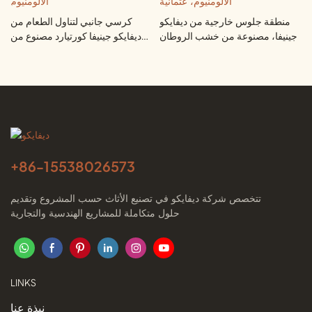
منطقة جلوس خارجية من ديفايكو
كرسي جانبي لتناول الطعام من
جينيفا، مصنوعة من خشب الروطان
ديفايكو جينيفا كورتيارد مصنوع من
المنسوج وإطار من الألومنيوم،
الروطان المنسوج وإطار من
عثمانية
الألومنيوم
+86-
15538026573
تتخصص شركة ديفايكو في تصنيع الأثاث حسب المشروع وتقديم
حلول متكاملة للمشاريع الهندسية والتجارية
LINKS
نبذة عنا