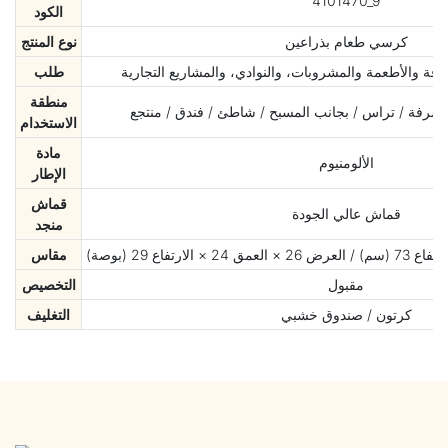
4101470_9
الكود
كرسي طعام بذراعين
نوع المنتج
افة والأطعمة والمشروبات، والنوادي، والمشاريع التجارية
طلب
منطقة
/ شرفة / تراس / بجانب المسبح / شاطئ / فندق / منتجع
الاستخدام
مادة
الألومنيوم
الإطار
قماش
قماش عالي الجودة
منجد
مقاس
مقبول
التخصيص
كرتون / صندوق خشبي
التغليف