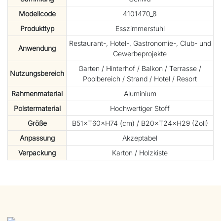
Modellcode
4101470_8
Produkttyp
Esszimmerstuhl
Restaurant-, Hotel-, Gastronomie-, Club- und
Anwendung
Gewerbeprojekte
Garten / Hinterhof / Balkon / Terrasse /
Nutzungsbereich
Poolbereich / Strand / Hotel / Resort
Rahmenmaterial
Aluminium
Polstermaterial
Hochwertiger Stoff
Größe
B51×T60×H74 (cm) / B20×T24×H29 (Zoll)
Anpassung
Akzeptabel
Verpackung
Karton / Holzkiste