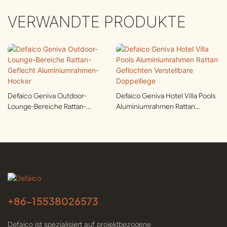
VERWANDTE PRODUKTE
Defaico Geniva Outdoor-
Defaico Geniva Hotel Villa Pools
Lounge-Bereiche Rattan-
Aluminiumrahmen Rattan
Geflecht Aluminiumrahmen-
Geflochten Verstellbare
Hocker
Doppelliege
+86-
15538026573
Defaico ist spezialisiert auf projektbezogene