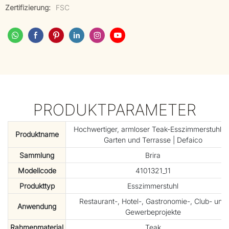
Zertifizierung:
FSC
PRODUKTPARAMETER
Hochwertiger, armloser Teak-Esszimmerstuhl fü
Produktname
Garten und Terrasse | Defaico
Sammlung
Brira
Modellcode
4101321_11
Produkttyp
Esszimmerstuhl
Restaurant-, Hotel-, Gastronomie-, Club- und
Anwendung
Gewerbeprojekte
Rahmenmaterial
Teak