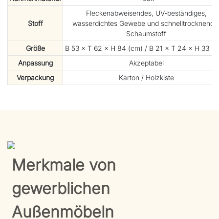
Fleckenabweisendes, UV-beständiges,
Stoff
wasserdichtes Gewebe und schnelltrocknende
Schaumstoff
Größe
B 53 × T 62 × H 84 (cm) / B 21 × T 24 × H 33 (Zo
Anpassung
Akzeptabel
Verpackung
Karton / Holzkiste
Merkmale von
gewerblichen
Außenmöbeln