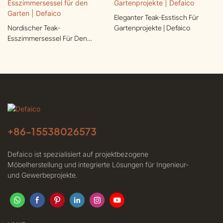
Eleganter Teak-Esstisch Für
Nordischer Teak-
Gartenprojekte | Defaico
Esszimmersessel Für Den
Garten | Defaico
+86-
15538026573
Defaico ist spezialisiert auf projektbezogene
Möbelherstellung und integrierte Lösungen für Ingenieur-
und Gewerbeprojekte.