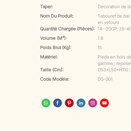
Taper:
Décoration de b
Nom Du Produit:
Tabouret de bar
en velours
Quantité Chargée (pièces):
14--20GP, 28-4
Volume (m³):
1.8
Poids Brut (kg):
15
Matériel:
Pieds en bois d
gamme ; repose-
Taille (cm):
D53*L50*H110 ; 
Code Modèle:
DS-001