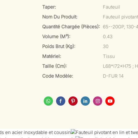
Taper:
Fauteuil
Nom Du Produit:
Fauteuil pivotan
Quantité Chargée (pièces):
65--20GP, 130-
Volume (m³):
0.43
Poids Brut (kg):
30
Matériel:
Tissu
Taille (cm):
L68*l72*H75 ; H
Code Modèle:
D-FUR 14