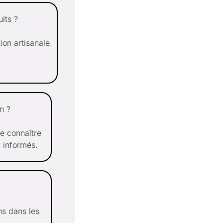
its ?
ion artisanale.
n ?
de connaître
r informés.
ns dans les