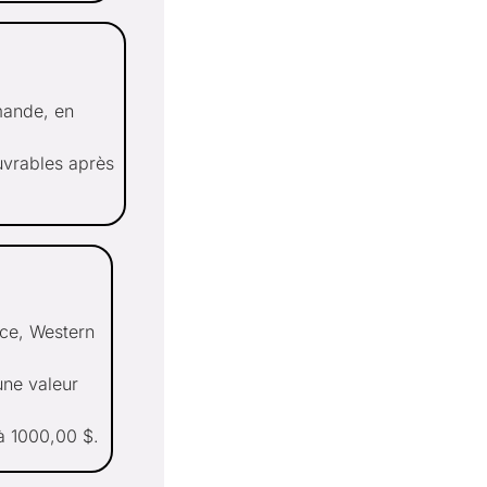
mande, en
uvrables après
ce, Western
une valeur
à 1000,00 $.