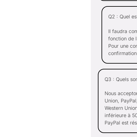
Q2 : Quel es
Il faudra co
fonction de 
Pour une com
confirmatio
Q3 : Quels so
Nous accepton
Union, PayPal
Western Union
inférieure à 5
PayPal est ré