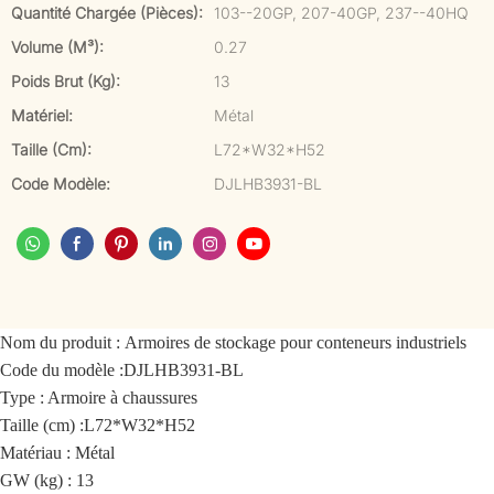
Quantité Chargée (pièces):
103--20GP, 207-40GP, 237--40HQ
Volume (m³):
0.27
Poids Brut (kg):
13
Matériel:
Métal
Taille (cm):
L72*W32*H52
Code Modèle:
DJLHB3931-BL
Nom du produit :
Armoires de stockage pour conteneurs industriels
Code du modèle :
DJLHB3931-BL
Type : Armoire à chaussures
Taille (cm) :
L72*W32*H52
Matériau : Métal
GW (kg) : 13