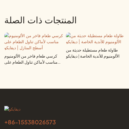
المنتجات ذات الصلة
طاولة طعام مستطيلة حديثة من
الألومنيوم للأندية الخاصة | ديفايكو
كرسي طعام فاخر من الألومنيوم
مناسب لأماكن تناول الطعام على
أسطح المنازل | ديفايكو
+86-
15538026573