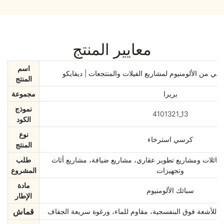
معايير المنتج
اسم
 من الألومنيوم لمشاريع الفيلات والمنتجعات | ديفايكو
المنتج
بريرا
مجموعة
نموذج
4101321_13
الكود
نوع
كرسي استرخاء
المنتج
لعائلات ومشاريع تطوير عقاري، مشاريع ضيافة، مشاريع أثاث
طلب
وتجهيزات
المشروع
مادة
سبائك الألومنيوم
الإطار
قماش
م للأشعة فوق البنفسجية، مقاوم للماء، ورغوة سريعة الجفاف