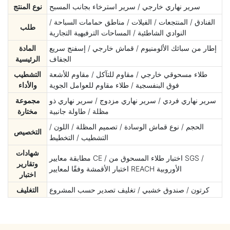
سرير نهاري خارجي / سرير استرخاء بجانب المسبح
نوع المنتج
الفنادق / المنتجعات / الفيلات / مناطق حمامات السباحة /
طلب
النوادي الشاطئية / المساحات الترفيهية التجارية
إطار من سبائك الألومنيوم / قماش خارجي / إسفنج سريع
المادة
الجفاف
الرئيسية
طلاء مسحوقي خارجي / مقاوم للتآكل / مقاوم للأشعة
التشطيب
فوق البنفسجية / طلاء مقاوم للعوامل الجوية
والأداء
سرير نهاري فردي / سرير نهاري مزدوج / سرير نهاري ذو
مجموعة
مظلة / طاولة جانبية
مختارة
الحجم / نوع قماش الوسادة / تصميم المظلة / اللون /
التخصيص
التشطيب / التخطيط
شهادات
مطابقة معايير CE / اختبار طلاء المسحوق من SGS /
وتقارير
اختبار الأقمشة وفقًا لمعايير REACH الأوروبية
اختبار
كرتون / صندوق خشبي / تغليف تصدير حسب المشروع
التغليف