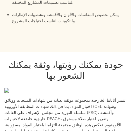
لتناسب تصميمات المشاريع المختلفة.
يمكن تخصيص المقاسات والألوان والأقمشة وتشطيبات الإطارات
والتكوينات لتناسب احتياجات المشروع.
جودة يمكنك رؤيتها، وثقة يمكنك
الشعور بها
تتميز أثاثاتنا الخارجية بمجموعة موثقة بعناية من شهادات المنتجات ووثائق
اختبار المواد، بما في ذلك شهادات المطابقة الأوروبية (CE)، وشهادة
سلسلة التوريد من مجلس الإشراف على الغابات (FSC)، وأقمشة
خارجية خاضعة لاختبارات REACH، وتقرير اختبار طلاء مسحوق
الألومنيوم. تعكس هذه الوثائق مجتمعة التزامنا باختيار المواد بمسؤولية،
ومراقبة الجودة باستمرار، ومساعدة شركائنا على اتخاذ قرارات الشراء