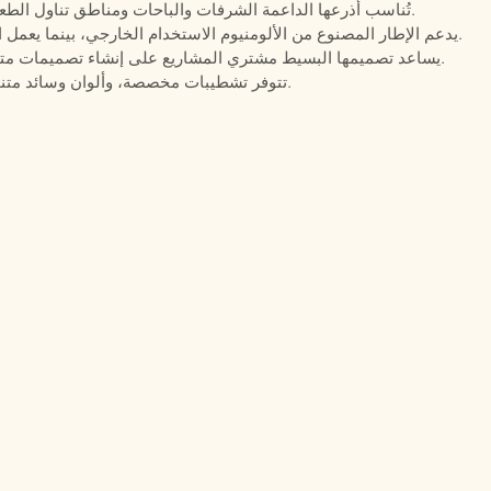
تُناسب أذرعها الداعمة الشرفات والباحات ومناطق تناول الطعام ذات المناظر الطبيعية التي تتطلب مقاعد مريحة.
يدعم الإطار المصنوع من الألومنيوم الاستخدام الخارجي، بينما يعمل المقعد والظهر المبطنان على تحسين راحة الضيوف.
يساعد تصميمها البسيط مشتري المشاريع على إنشاء تصميمات متناسقة لتناول الطعام في الحدائق ذات طابع عصري.
تتوفر تشطيبات مخصصة، وألوان وسائد متنوعة، ودعم لطلبات العقود لمشاريع الأثاث الخارجي.