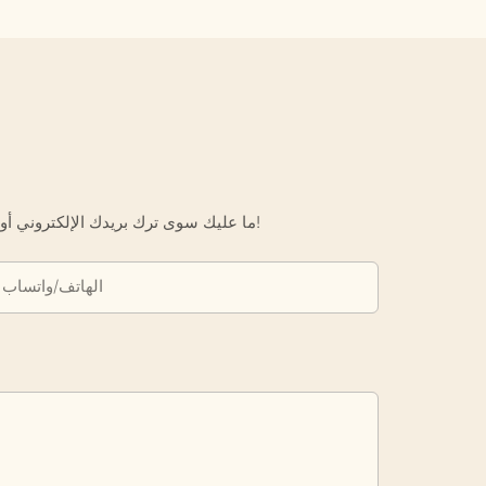
ما عليك سوى ترك بريدك الإلكتروني أو رقم هاتفك في نموذج الاتصال حتى نتمكن من إرسال عرض أسعار مجاني لك لمجموعة واسعة من التصاميم لدينا!
الهاتف/واتساب