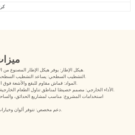
كرت
ميزات
هيكل الإطار: يوفر هيكل الإطار المصنوع من الألومنيوم ثباتًا أثناء استخدام كرسي الطعام الخارجي.
التشطيب السطحي: يساعد التشطيب السطحي المطلي بالبودرة على حماية الكرسي في الحدائق.
المواد: قماش مقاوم للبقع والأشعة فوق البنفسجية والماء، بالإضافة إلى رغوة سريعة الجفاف.
الأداء الخارجي: مصمم خصيصًا لمناطق تناول الطعام الخارجية المعرضة لأشعة الشمس والظروف الجوية المتغيرة.
استخدامات المشروع: مناسب لمشاريع الحدائق، والساحا
دعم مخصص: تتوفر ألوان وخيارات وسائد مخصصة، بالإضافة إلى دعم مشاريع التعاقد.