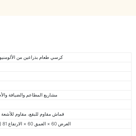
كرسي طعام بذراعين من الألومنيو
مشاريع المطاعم والضيافة والأط
قماش مقاوم للبقع، مقاوم للأشعة 
العرض 60 × العمق 60 × الارتفاع 81 (سم) / العرض 23.6 × العمق 23.6 × الارتفاع 32 (بوصة)