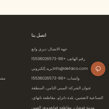
السباحة في النوادي الخاصة | ديفايكو
اتصل بنا
جهة الاتصال: ديزي وانغ
رقم الهاتف: +86-
15538026573
info@defaico.com
بريد إلكتروني:
واتساب: +86-
15538026573
مشار
عنوان الشركة: المبنى الثامن، المنطقة
الصناعية لانغشين، بلدة دانزاو، مقاطعة نانهاي،
مدينة فوشان، مقاطعة قوانغدونغ، الصين