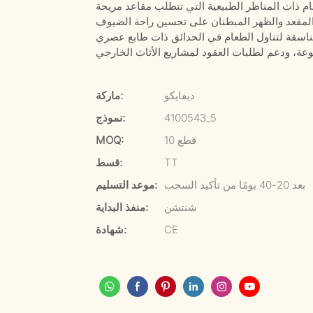
ديفايكو
ماركة:
4100543_5
نموذج:
10 قطع
MOQ:
TT
قسط:
بعد 20-40 يومًا من تأكيد السحب
موعد التسليم:
شنتشن
منفذ البداية:
CE
شهادة: