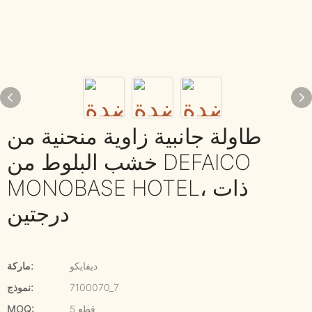
طاولة جانبية زاوية منحنية من
خشب البلوط من DEFAICO
MONOBASE HOTEL، ذات
درجتين
ديفايكو
ماركة:
7100070_7
نموذج:
5 قطع
MOQ: