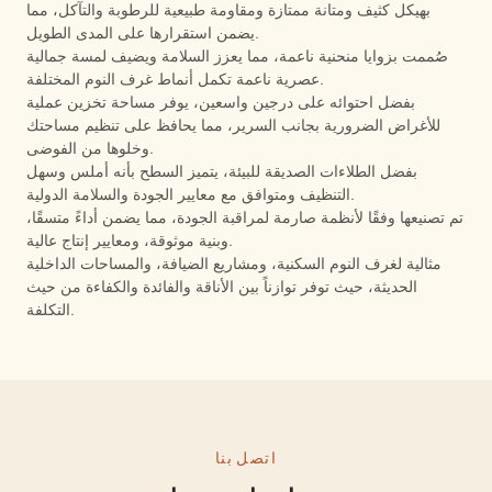
بهيكل كثيف ومتانة ممتازة ومقاومة طبيعية للرطوبة والتآكل، مما
يضمن استقرارها على المدى الطويل.
صُممت بزوايا منحنية ناعمة، مما يعزز السلامة ويضيف لمسة جمالية
عصرية ناعمة تكمل أنماط غرف النوم المختلفة.
بفضل احتوائه على درجين واسعين، يوفر مساحة تخزين عملية
للأغراض الضرورية بجانب السرير، مما يحافظ على تنظيم مساحتك
وخلوها من الفوضى.
بفضل الطلاءات الصديقة للبيئة، يتميز السطح بأنه أملس وسهل
التنظيف ومتوافق مع معايير الجودة والسلامة الدولية.
تم تصنيعها وفقًا لأنظمة صارمة لمراقبة الجودة، مما يضمن أداءً متسقًا،
وبنية موثوقة، ومعايير إنتاج عالية.
مثالية لغرف النوم السكنية، ومشاريع الضيافة، والمساحات الداخلية
الحديثة، حيث توفر توازناً بين الأناقة والفائدة والكفاءة من حيث
التكلفة.
اتصل بنا