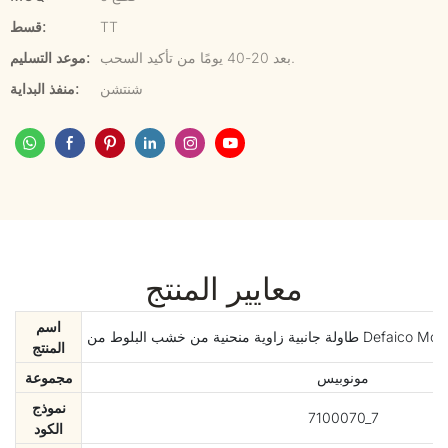
TT
قسط:
بعد 20-40 يومًا من تأكيد السحب.
موعد التسليم:
شنتشن
منفذ البداية:
معايير المنتج
اسم
المنتج
مونوبيس
مجموعة
نموذج
7100070_7
الكود