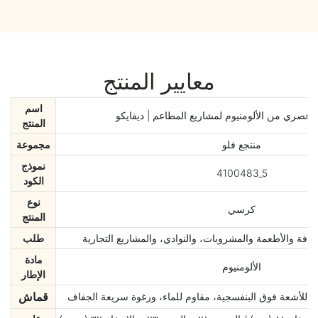
معايير المنتج
اسم
عصري من الألومنيوم لمشاريع المطاعم | ديفايكو
المنتج
منتجع فلو
مجموعة
نموذج
4100483_5
الكود
نوع
كرسي
المنتج
افة والأطعمة والمشروبات، والنوادي، والمشاريع التجارية
طلب
مادة
الألومنيوم
الإطار
قماش
م للأشعة فوق البنفسجية، مقاوم للماء، ورغوة سريعة الجفاف