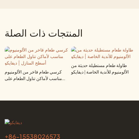
المنتجات ذات الصلة
طاولة طعام مستطيلة حديثة من
الألومنيوم للأندية الخاصة | ديفايكو
كرسي طعام فاخر من الألومنيوم
مناسب لأماكن تناول الطعام على
أسطح المنازل | ديفايكو
+86-
15538026573