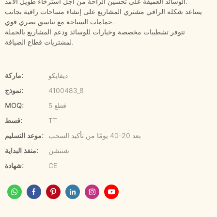
الوسائد العميقة على تحسين الراحة من أجل استرخاء طويل الأمد.
يساعد شكله الراقي مشتري المشاريع على إنشاء مساحات راقية بجانب
حمامات السباحة مع تناسق بصري قوي.
تتوفر تشطيبات مخصصة وخيارات للوسائد ودعم المشاريع بالجملة
لمشتريات قطاع الضيافة.
ديفايكو
ماركة:
4100483_8
نموذج:
5 قطع
MOQ:
TT
قسط:
بعد 20-40 يومًا من تأكيد السحب
موعد التسليم:
شنتشن
منفذ البداية:
CE
شهادة: