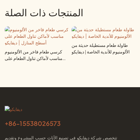
المنتجات ذات الصلة
طاولة طعام مستطيلة حديثة من
الألومنيوم للأندية الخاصة | ديفايكو
كرسي طعام فاخر من الألومنيوم
مناسب لأماكن تناول الطعام على
أسطح المنازل | ديفايكو
+86-
15538026573
تتخصص شركة ديفايكو في تصنيع الأثاث حسب المشروع وتقديم