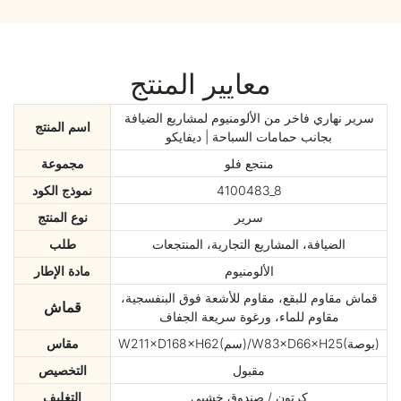
معايير المنتج
سرير نهاري فاخر من الألومنيوم لمشاريع الضيافة
اسم المنتج
بجانب حمامات السباحة | ديفايكو
منتجع فلو
مجموعة
4100483_8
نموذج الكود
سرير
نوع المنتج
الضيافة، المشاريع التجارية، المنتجعات
طلب
الألومنيوم
مادة الإطار
قماش مقاوم للبقع، مقاوم للأشعة فوق البنفسجية،
قماش
مقاوم للماء، ورغوة سريعة الجفاف
W211×D168×H62(سم)/W83×D66×H25(بوصة)
مقاس
مقبول
التخصيص
كرتون / صندوق خشبي
التغليف