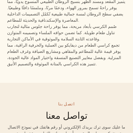
يتميز المقعد ومسند الظهر بنسيج الروطان الطبيعي المنسوج يدويًا، مما
يوفر راحةً تسمح بمرور الهواء، ودعمًا مرنًا، وملمسًا دافئًا وطبيعيًا.
يضفي سطح الروطان لمسة جمالية طبيعية تُكمّل التصميمات الداخلية
المعاصرة والإسكندنافية والحديثة للمطاعم.
صُمم الكرسي بأبعاد مريحة، مما يوفر راحة جلوس مثالية لتجارب
تناول طعام طويلة. كما تضمن حوافه الملساء وتصميمه المتوازن
وقاعدته الثابتة السلامة والموثوقية في الأماكن التجارية.
تجمع كراسي الطعام من ديفايكو بين العملية والحرفية الراقية، مما
يوفر قيمة عالية للمطاعم والمقاهي ومشاريع الضيافة وغرف الطعام
المنزلية. وبفضل معايير التصنيع المتسقة واختيار المواد عالية الجودة،
تتميز هذه الكراسي بالمتانة الموثوقة والتصميم الأنيق.
اتصل بنا
تواصل معنا
ما عليك سوى ترك بريدك الإلكتروني أو رقم هاتفك في نموذج الاتصال